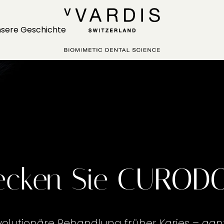
sere Geschichte
ecken Sie CUROD
volutionäre Behandlung früher Karies – ga