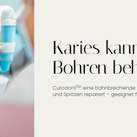
Karies kan
Bohren be
TM
Curodont
: eine bahnbrechende 
und Spritzen repariert – geeignet 