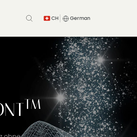
CH
German
TM
ONT
nz ohne