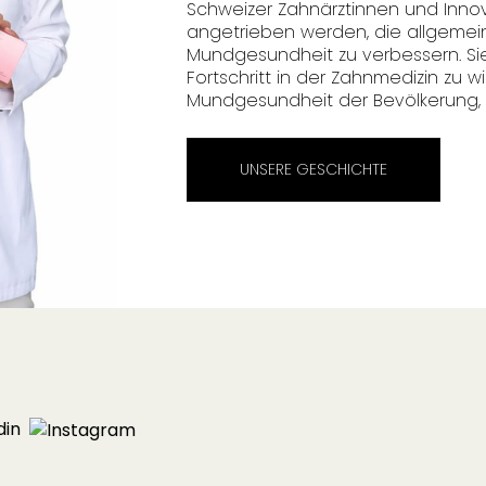
Schweizer Zahnärztinnen und Inno
angetrieben werden, die allgemei
Mundgesundheit zu verbessern. Si
Fortschritt in der Zahnmedizin zu 
Mundgesundheit der Bevölkerung, e
UNSERE GESCHICHTE